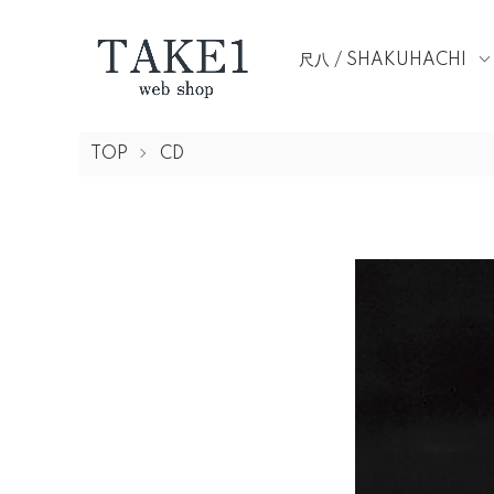
尺八 / SHAKUHACHI
TOP
CD