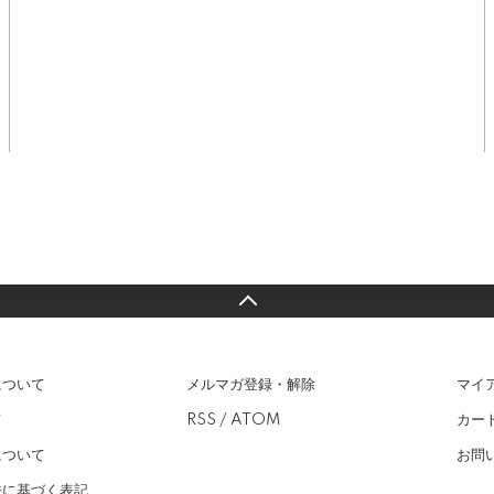
について
メルマガ登録・解除
マイ
て
RSS
/
ATOM
カー
について
お問
法に基づく表記