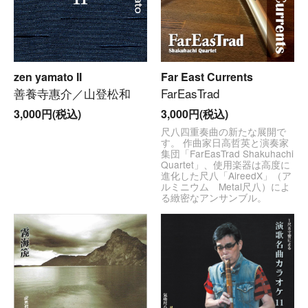
zen yamato II
Far East Currents
善養寺惠介／山登松和
FarEasTrad
3,000円(税込)
3,000円(税込)
尺八四重奏曲の新たな展開で
す。 作曲家日高哲英と演奏家
集団「FarEasTrad Shakuhachi
Quartet」、使用楽器は高度に
進化した尺八「AireedX」（ア
ルミニウム Metal尺八）によ
る緻密なアンサンブル。