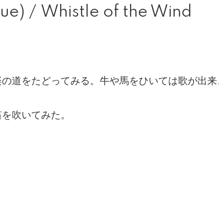
) / Whistle of the Wind
」
楽の道をたどってみる。牛や馬をひいては歌が出来
笛を吹いてみた。