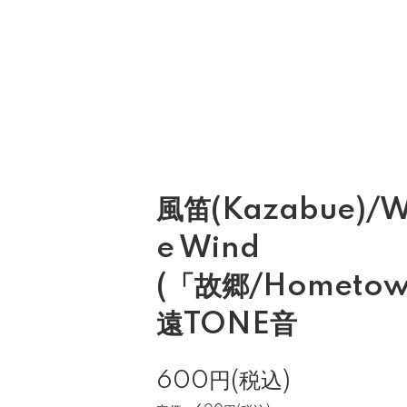
風笛(Kazabue)/Whi
e Wind
(「故郷/Hometo
遠TONE音
600円(税込)