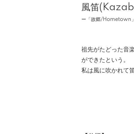
風笛(Kazabue
ー「故郷/Hometown
祖先がたどった音
ができたという。
私は風に吹かれて