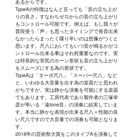
あるからです。
TypeAの特徴はなんと言っても「音の立ち上が
りの良さ」すなわちゼロからの音の立ち上がり
もコントロール可能です。例えば、もし我々が
普段使う「声」も思ったタイミングで発音出来
なかったらまったく喋り辛いのは想像がつくと
思います。尺八においてもいつ音が鳴るかがコ
ントロール出来る事はそれ程重要なのです。実
は特長的な管尻のホーン形状も音の立ち上がり
をスムーズにする為の形状です。
TypeAは「ターボ尺八」「スーパー尺八」など
と、いわゆる大音量を出す為の楽器だと思われ
がちですが、実は静かな演奏を可能にする楽器
でもあります。工房代表であり製作者の三塚幸
彦が率いる「遠tone音」の演奏に結実していま
す。本当に静かな表現が出来る尺八＝性能の良
い尺八ですので大音量での演奏も可能となりま
す。
2018年の芸術祭大賞をこのタイプAを演奏して