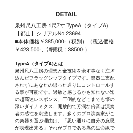
DETAIL
泉州尺八工房 1尺7寸 TypeA（タイプA)
【都山】シリアルNo.23694
■本体価格￥385,000-（税別）（税込価格
￥423,500-、消費税：38500-）
TypeA（タイプA)とは
泉州尺八工房の理想と全技術を余す事なく注ぎ
込んだフラッグシップタイプです。楽器に支配
されずにあなたの思った通りにコントロールす
る事が可能です。過敏と感じるかも知れない迄
の超高速レスポンス、圧倒的などこまでも懐の
深いダイナミクス、開放的で芳潤な倍音は演奏
者の感性を刺激します。多くのプロ演奏家がこ
の楽器を選ぶ理由は、「思い通りに自分の意思
が表現出来る」それがプロである為の生命線で