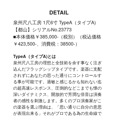
DETAIL
泉州尺八工房 1尺6寸 TypeA（タイプA)
【都山】シリアルNo.23773
■本体価格￥385,000-（税別）（税込価格
￥423,500-、消費税：38500-）
TypeA（タイプA)とは
泉州尺八工房の理想と全技術を余す事なく注ぎ
込んだフラッグシップタイプです。楽器に支配
されずにあなたの思った通りにコントロールす
る事が可能です。過敏と感じるかも知れない迄
の超高速レスポンス、圧倒的などこまでも懐の
深いダイナミクス、開放的で芳潤な倍音は演奏
者の感性を刺激します。多くのプロ演奏家がこ
の楽器を選ぶ理由は、「思い通りに自分の意思
が表現出来る」それがプロである為の生命線で