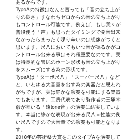
あるからです。
TypeAの特徴はなんと言っても「音の立ち上が
りの良さ」すなわちゼロからの音の立ち上がり
もコントロール可能です。例えば、もし我々が
普段使う「声」も思ったタイミングで発音出来
なかったらまったく喋り辛いのは想像がつくと
思います。尺八においてもいつ音が鳴るかがコ
ントロール出来る事はそれ程重要なのです。実
は特長的な管尻のホーン形状も音の立ち上がり
をスムーズにする為の形状です。
TypeAは「ターボ尺八」「スーパー尺八」など
と、いわゆる大音量を出す為の楽器だと思われ
がちですが、実は静かな演奏を可能にする楽器
でもあります。工房代表であり製作者の三塚幸
彦が率いる「遠tone音」の演奏に結実していま
す。本当に静かな表現が出来る尺八＝性能の良
い尺八ですので大音量での演奏も可能となりま
す。
2018年の芸術祭大賞をこのタイプAを演奏して