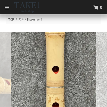
0
TOP
尺八 / Shakuhachi