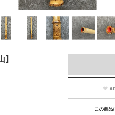
都山】
AD
この商品