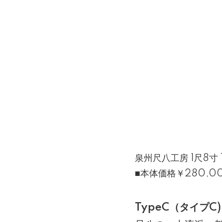
泉州尺八工房 1尺8寸 
■本体価格￥280,0
TypeC（タイプC