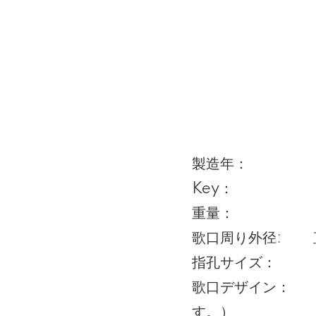
製造年： 2
Key： 
重量： 約34
歌口周り外径: 直
指孔サイズ： 約
歌口デザイン： 
す。）