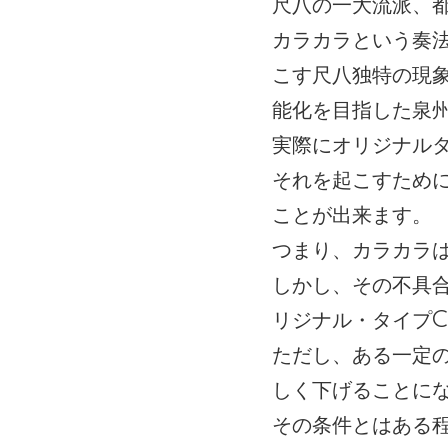
尺八の一大流派、
カラカラという奏
こす尺八独特の現
能化を目指した泉
実際にオリジナル
それを起こすため
ことが出来ます。
つまり、カラカラ
しかし、その不具
リジナル・タイプ
ただし、ある一定
しく下げることに
その条件とはある