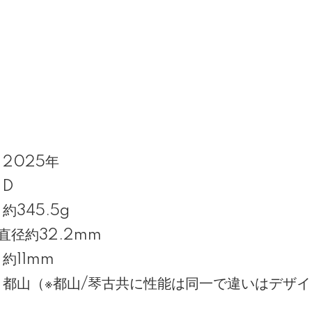
025年
D
5.5g
径約32.2mm
11mm
都山（※都山/琴古共に性能は同一で違いはデザイ