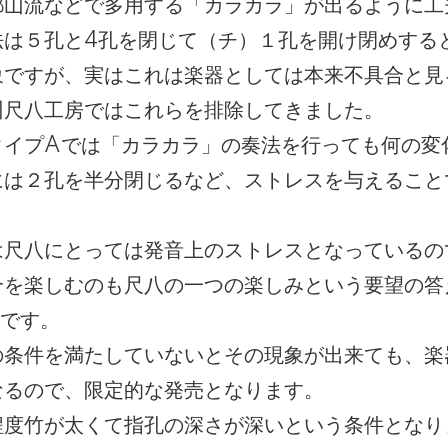
都山流などで多用する「カラカラ」が出るように工
法は５孔と4孔を閉じて（チ）１孔を開け閉めする
象ですが、実はこれは楽器としては本来不具合と見
州尺八工房ではこれらを排除してきました。
タイプAでは「カラカラ」の奏法を行っても何の変
には２孔を半分閉じるなど、ストレスを与えること
は尺八にとっては発音上のストレスとなっているの
合を楽しむのも尺八の一つの楽しみという要望の答
Cです。
の条件を満たしていないとその現象が出来ても、楽
なるので、限定的な発売となります。
程度竹が太くて指孔の深さが深いという条件となり