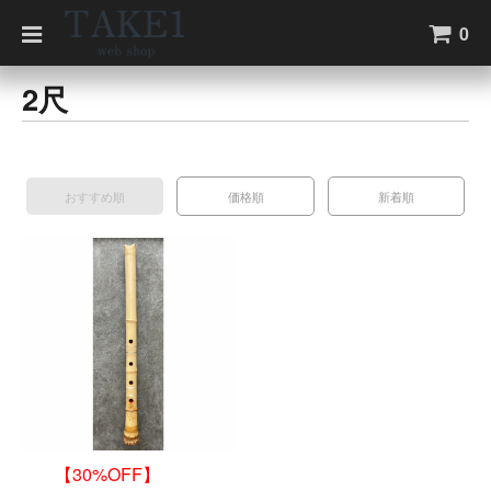
0
2尺
おすすめ順
価格順
新着順
【30%OFF】