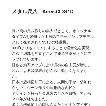
メタル尺八 AireedX 341D
長い間の尺八作りの集大成として、オリジナル
タイプAを泉州尺八工房のフラッグシップモデル
として発表された331Dの後継機。
331Dよりもスリムにすることで軽量化を実現、
さらに細部を見直すことで発音効率がさらにア
ップしています。
軽さと効率アップにより演奏の自由度が増し、
尺八による音楽表現がさらに楽しくなりまし
た。
日本の超精密加工による、人間の手が一切加わ
らないマシーン作りの理想的な内径と
デザインを持った金属製の尺八を目指してから
２０年が経ちました。
多くの機械加工の職人さんたちの手とアイディ