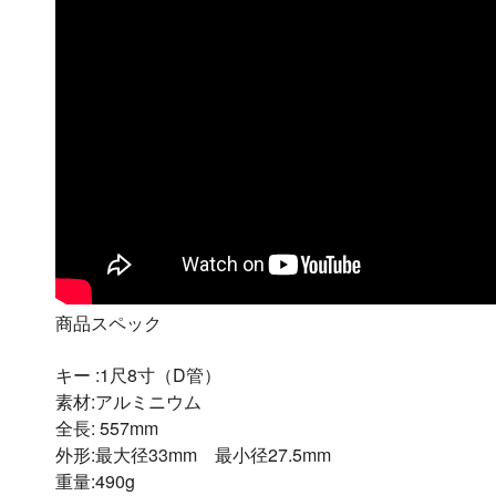
商品スペック
キー :1尺8寸（D管）
素材:アルミニウム
全長: 557mm
外形:最大径33mm 最小径27.5mm
重量:490g