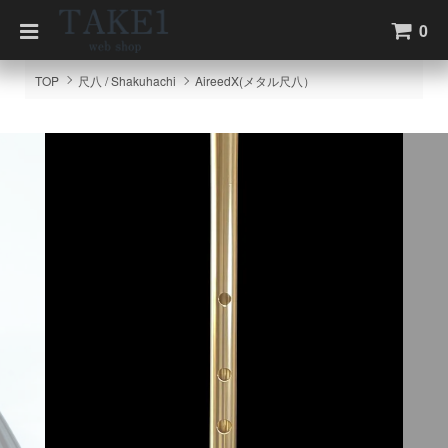
0
TOP
尺八 / Shakuhachi
AireedX(メタル尺八）