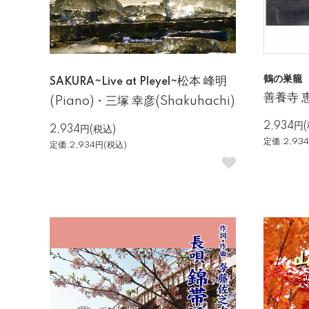
鶴の巣籠
松本 峰明
SAKURA~Live at Pleyel~
善養寺 恵介
(Piano)・三塚 幸彦(Shakuhachi)
2,934円
2,934円(税込)
定価:2,93
定価:2,934円(税込)