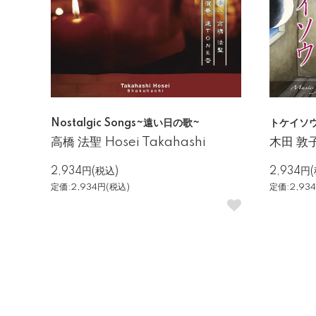
Nostalgic Songs~遠い日の歌~
トケイソ
高橋 法聖 Hosei Takahashi
木田 敦子 
2,934円(税込)
2,934円
定価:2,934円(税込)
定価:2,93